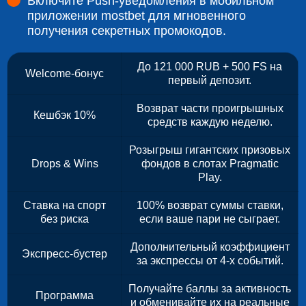
Включите Push-уведомления в мобильном
приложении mostbet для мгновенного
получения секретных промокодов.
До 121 000 RUB + 500 FS на
Welcome-бонус
первый депозит.
Возврат части проигрышных
Кешбэк 10%
средств каждую неделю.
Розыгрыш гигантских призовых
Drops & Wins
фондов в слотах Pragmatic
Play.
Ставка на спорт
100% возврат суммы ставки,
без риска
если ваше пари не сыграет.
Дополнительный коэффициент
Экспресс-бустер
за экспрессы от 4-х событий.
Получайте баллы за активность
Программа
и обменивайте их на реальные