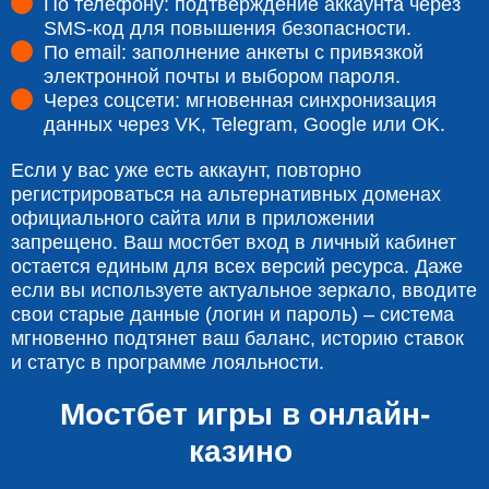
По телефону: подтверждение аккаунта через
SMS-код для повышения безопасности.
По email: заполнение анкеты с привязкой
электронной почты и выбором пароля.
Через соцсети: мгновенная синхронизация
данных через VK, Telegram, Google или OK.
Если у вас уже есть аккаунт, повторно
регистрироваться на альтернативных доменах
официального сайта или в приложении
запрещено. Ваш мостбет вход в личный кабинет
остается единым для всех версий ресурса. Даже
если вы используете актуальное зеркало, вводите
свои старые данные (логин и пароль) – система
мгновенно подтянет ваш баланс, историю ставок
и статус в программе лояльности.
Мостбет игры в онлайн-
казино