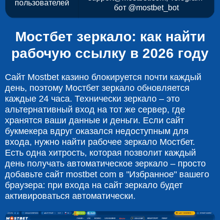
пользователей
бот @mostbet_bot
Мостбет зеркало: как найти
рабочую ссылку в 2026 году
Сайт Mostbet казино блокируется почти каждый
день, поэтому Мостбет зеркало обновляется
каждые 24 часа. Технически зеркало – это
альтернативный вход на тот же сервер, где
хранятся ваши данные и деньги. Если сайт
букмекера вдруг оказался недоступным для
входа, нужно найти рабочее зеркало Мостбет.
Есть одна хитрость, которая позволит каждый
день получать автоматическое зеркало – просто
добавьте сайт mostbet com в "Избранное" вашего
браузера: при входа на сайт зеркало будет
активироваться автоматически.