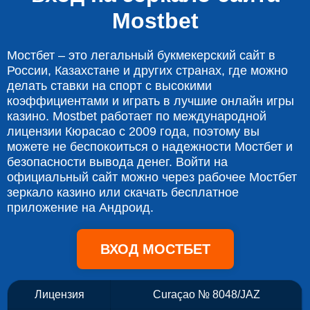
Mostbet
Мостбет – это легальный букмекерский сайт в
России, Казахстане и других странах, где можно
делать ставки на спорт с высокими
коэффициентами и играть в лучшие онлайн игры
казино. Mostbet работает по международной
лицензии Кюрасао с 2009 года, поэтому вы
можете не беспокоиться о надежности Мостбет и
безопасности вывода денег. Войти на
официальный сайт можно через рабочее Мостбет
зеркало казино или скачать бесплатное
приложение на Андроид.
ВХОД МОСТБЕТ
Лицензия
Curaçao № 8048/JAZ