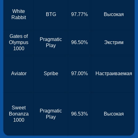
White
BTG
97.77%
Высокая
Rabbit
Gates of
Pragmatic
Olympus
96.50%
Экстрим
Play
1000
Aviator
Spribe
97.00%
Настраиваемая
Sweet
Pragmatic
Bonanza
96.53%
Высокая
Play
1000