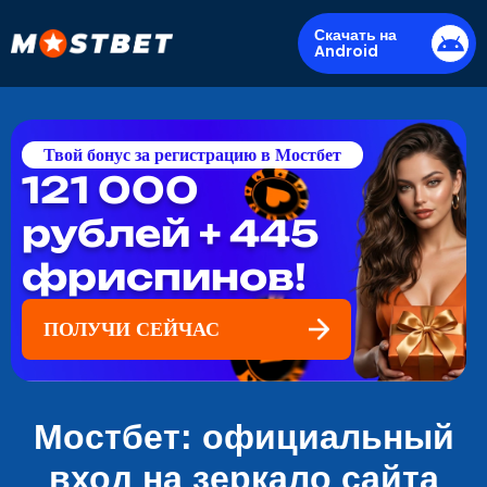
Скачать на
Android
Твой бонус за регистрацию в Мостбет
121 000
рублей + 445
фриспинов!
ПОЛУЧИ СЕЙЧАС
Мостбет: официальный
вход на зеркало сайта